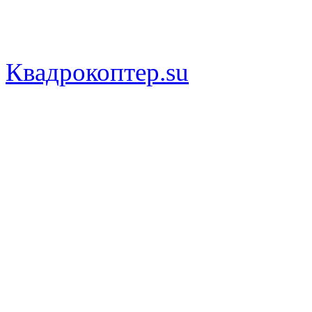
Часы работы: круглосуточ
Квадрокоптер.su
— магазин